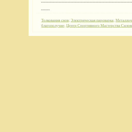
-------------------------------------------------------------
------
Толкования снов;
Электрическая пароварка;
Металлоч
благополучие;
Центр Спортивного Мастерства Силов