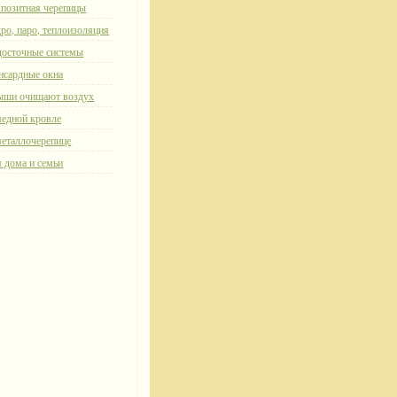
позитная черепицы
ро, паро, теплоизоляция
осточные системы
нсардные окна
ыши очищают воздух
едной кровле
еталлочерепице
 дома и семьи