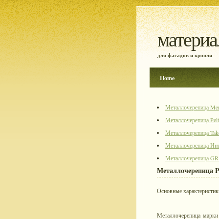
матери
для фасадов и кровли
Home
Металлочерепица Mer
Металлочерепица Pelti
Металлочерепица Tako
Металлочерепица Инте
Металлочерепица G
Металлочерепица Pe
Основные характеристик
Металлочерепица марки