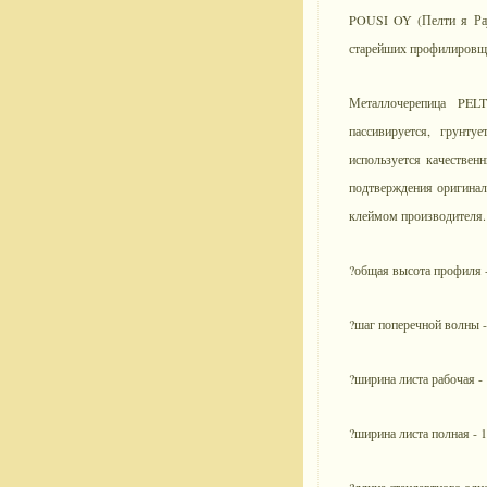
POUSI OY (Пелти я Рау
старейших профилировщи
Металлочерепица PEL
пассивируется, грунту
используется качестве
подтверждения оригина
клеймом производителя.
?общая высота профиля 
?шаг поперечной волны 
?ширина листа рабочая -
?ширина листа полная - 