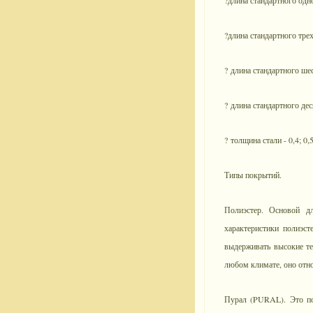
?длина стандартного одно
?длина стандартного трех
? длина стандартного шес
? длина стандартного дес
? толщина стали - 0,4; 0,
Типы покрытий.
Полиэстер. Основой дл
характеристики полиэст
выдерживать высокие те
любом климате, оно отно
Пурал (PURAL). Это по