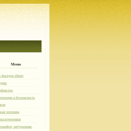
Меню
 фасадов общее
йдинг
офнастил
тиляция и безопасность
овли
кая черепица
таллочерепица
ошифер, натуральная,