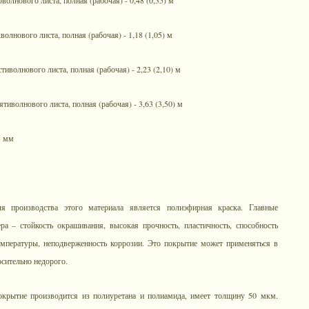
волнового листа, полная (рабочая) - 0,48 (0,35) м
волнового листа, полная (рабочая) - 1,18 (1,05) м
тиволнового листа, полная (рабочая) - 2,23 (2,10) м
ятиволнового листа, полная (рабочая) - 3,63 (3,50) м
5 мм
я производства этого материала является полиэфирная краска. Главные
ера – стойкость окрашивания, высокая прочность, пластичность, способность
мпературы, неподверженность коррозии. Это покрытие может применяться в
сительно недорого.
крытие производится из полиуретана и полиамида, имеет толщину 50 мкм.