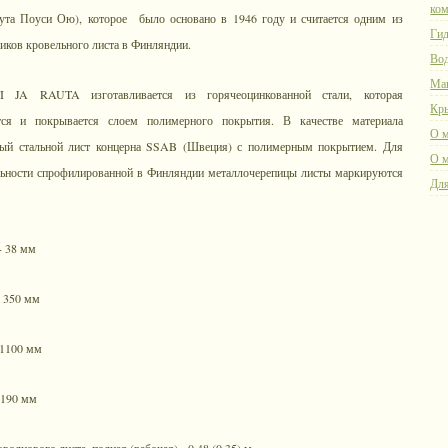
ком
та Поуси Ою), которое было основано в 1946 году и считается одним из
Гид
ков кровельного листа в Финляндии.
Вод
Ма
TI JA RAUTA изготавливается из горячеоцинкованной стали, которая
Кр
ется и покрывается слоем полимерного покрытия. В качестве материала
О м
нный стальной лист концерна SSAB (Швеция) с полимерным покрытием. Для
О м
льности спрофилированной в Финляндии металлочерепицы листы маркируются
Для
- 38 мм
- 350 мм
 1100 мм
1190 мм