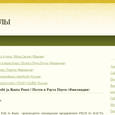
алы
a System / Мера Систем (Швеция)
 ja Rauta Pousi / Пелти я Раута Поуси (Финляндия)
Для
tta / Такотта (Финляндия)
Са
рпрофиль / InterProfil (Россия)
Пр
RAND LINE / ГРАНД ЛАЙН (Россия)
Вен
lti ja Rauta Pousi / Пелти я Раута Поуси (Финляндия)
кр
Гиб
и
Ме
Евр
 Pelti Ja Rauta производится лапландским предприятием PELTI JA RAUTA